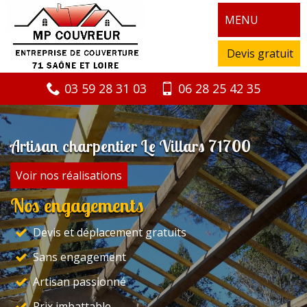
MENU
Devis gratuit
03 59 28 31 03
06 28 25 42 35
Artisan charpentier Le Villars 71700
Voir nos réalisations
Nos engagements
Devis et déplacement gratuits
Sans engagement
Artisan passionné
Prix imbattable