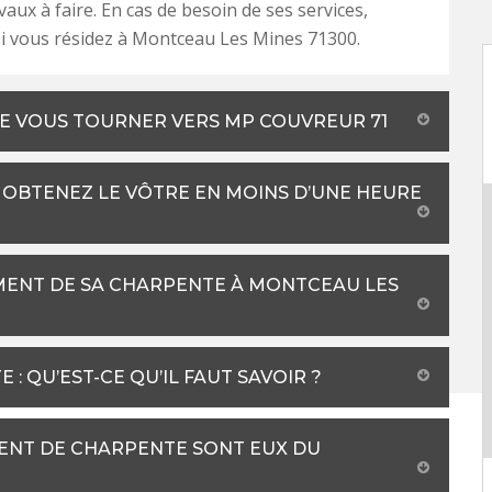
vaux à faire. En cas de besoin de ses services,
si vous résidez à Montceau Les Mines 71300.
DE VOUS TOURNER VERS MP COUVREUR 71
: OBTENEZ LE VÔTRE EN MOINS D’UNE HEURE
ENT DE SA CHARPENTE À MONTCEAU LES
: QU’EST-CE QU’IL FAUT SAVOIR ?
MENT DE CHARPENTE SONT EUX DU