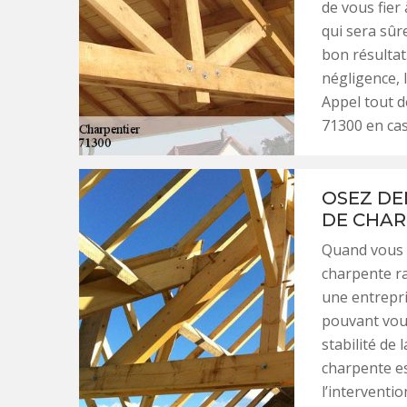
de vous fier
qui sera sûr
bon résultat.
négligence, 
Appel tout 
71300 en cas
OSEZ DE
DE CHAR
Quand vous a
charpente ra
une entrepr
pouvant vous
stabilité de 
charpente es
l’interventi