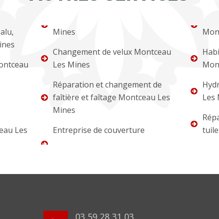
alu,
Mines
Mon
ines
Changement de velux Montceau
Habi
ontceau
Les Mines
Mon
Réparation et changement de
Hydr
faîtière et faîtage Montceau Les
Les 
Mines
Répa
eau Les
Entreprise de couverture
tuil
03 59 28 31 03