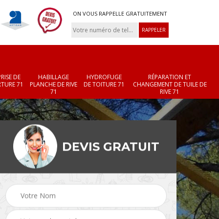
ON VOUS RAPPELLE GRATUITEMENT
RISE DE
HABILLAGE
HYDROFUGE
RÉPARATION ET
TURE 71
PLANCHE DE RIVE
DE TOITURE 71
CHANGEMENT DE TUILE DE
71
RIVE 71
DEVIS GRATUIT
Réparation et
Changement de velux
r 71
changement de faîtièr
71
et faîtage 71