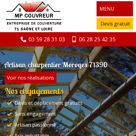
MENU
Devis gratuit
03 59 28 31 03
06 28 25 42 35
Artisan charpentier Moroges 71390
Voir nos réalisations
Nos engagements
Devis et déplacement gratuits
Sans engagement
Artisan passionné
Prix imbattable