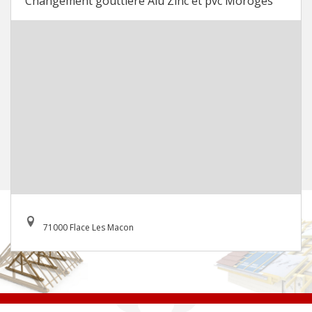
Changement gouttière Alu Zinc et pvc Moroges
71000 Flace Les Macon