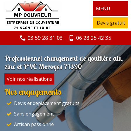
MENU
Devis gratuit
03 59 28 31 03
06 28 25 42 35
Professionnel changement de gouttière alu,
zinc et PVC Moroges 71390
Voir nos réalisations
Nos engagements
Devis et déplacement gratuits
Sans engagement
Artisan passionné