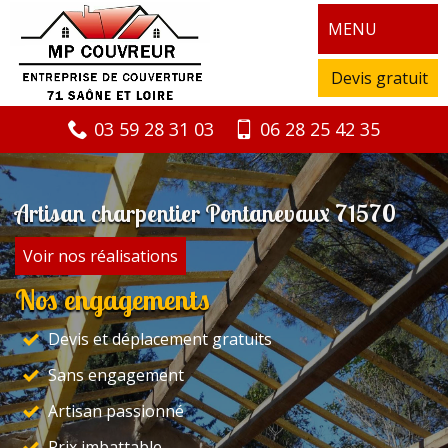
MENU
Devis gratuit
03 59 28 31 03
06 28 25 42 35
Artisan charpentier Pontanevaux 71570
Voir nos réalisations
Nos engagements
Devis et déplacement gratuits
Sans engagement
Artisan passionné
Prix imbattable