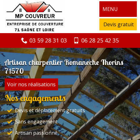
MENU
Devis gratuit
03 59 28 31 03
06 28 25 42 35
Artisan charpentier Romaneche Thorins
71570
Voir nos réalisations
Nos engagements
Devis et déplacement gratuits
Sans engagement
Artisan passionné