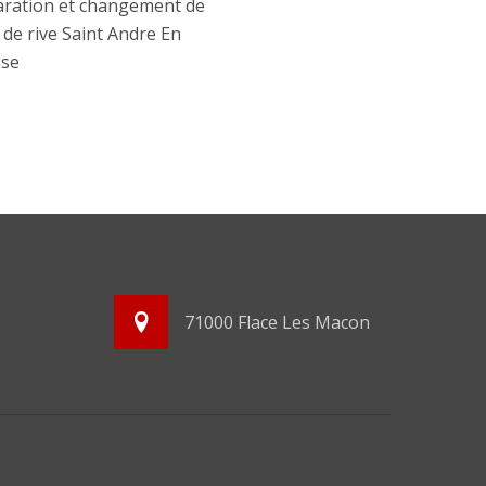
ration et changement de
e de rive Saint Andre En
sse
71000 Flace Les Macon