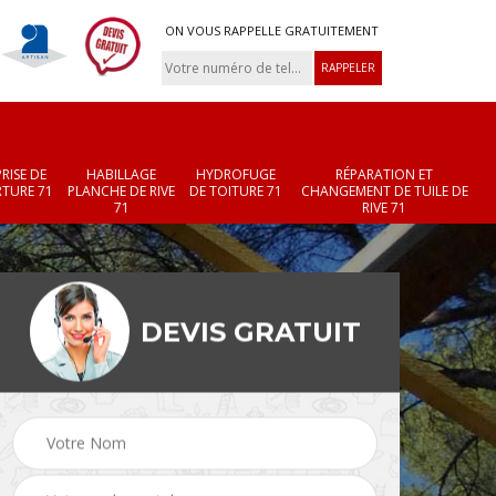
ON VOUS RAPPELLE GRATUITEMENT
RISE DE
HABILLAGE
HYDROFUGE
RÉPARATION ET
TURE 71
PLANCHE DE RIVE
DE TOITURE 71
CHANGEMENT DE TUILE DE
71
RIVE 71
DEVIS GRATUIT
Réparation et
Changement de velux
r 71
changement de faîtièr
71
et faîtage 71