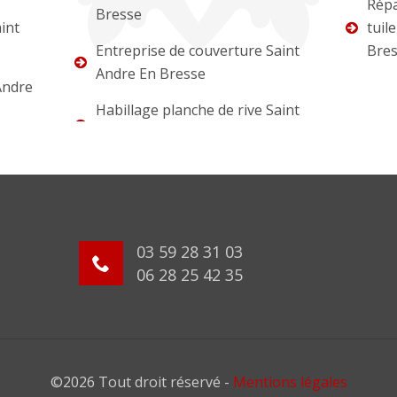
Répa
Bresse
int
tuil
Entreprise de couverture Saint
Bre
Andre En Bresse
Andre
Habillage planche de rive Saint
03 59 28 31 03
06 28 25 42 35
©2026 Tout droit réservé -
Mentions légales