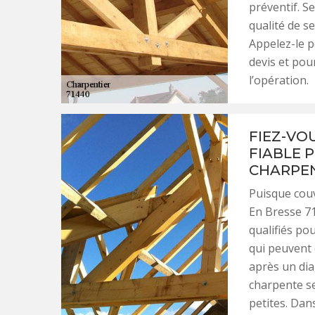
préventif. S
qualité de s
Appelez-le 
devis et pou
l’opération.
FIEZ-VO
FIABLE 
CHARPEN
Puisque cou
En Bresse 71
qualifiés po
qui peuvent 
après un dia
charpente se
petites. Dan