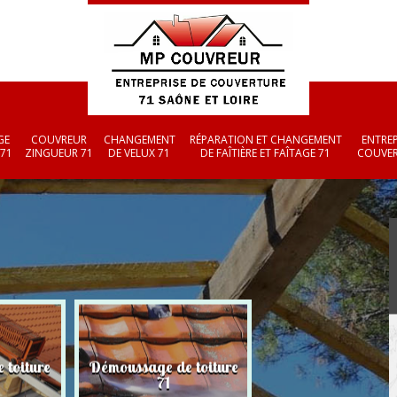
GE
COUVREUR
CHANGEMENT
RÉPARATION ET CHANGEMENT
ENTREP
 71
ZINGUEUR 71
DE VELUX 71
DE FAÎTIÈRE ET FAÎTAGE 71
COUVER
 toiture
Démoussage de toiture
Couvreur zingueu
71