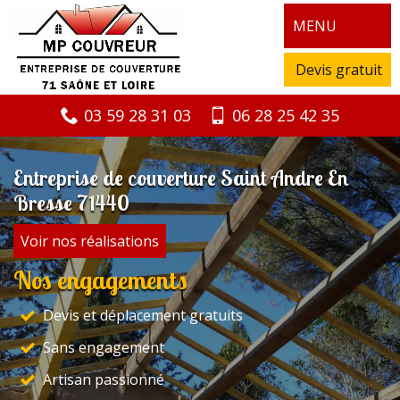
MENU
Devis gratuit
03 59 28 31 03
06 28 25 42 35
Entreprise de couverture Saint Andre En
Bresse 71440
Voir nos réalisations
Nos engagements
Devis et déplacement gratuits
Sans engagement
Artisan passionné