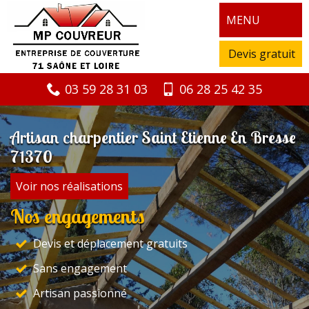
MENU
Devis gratuit
03 59 28 31 03
06 28 25 42 35
Artisan charpentier Saint Etienne En Bresse
71370
Voir nos réalisations
Nos engagements
Devis et déplacement gratuits
Sans engagement
Artisan passionné