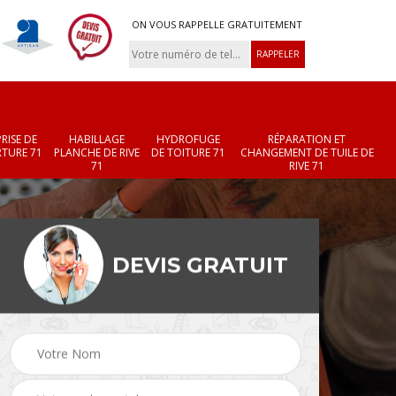
ON VOUS RAPPELLE GRATUITEMENT
RISE DE
HABILLAGE
HYDROFUGE
RÉPARATION ET
TURE 71
PLANCHE DE RIVE
DE TOITURE 71
CHANGEMENT DE TUILE DE
71
RIVE 71
DEVIS GRATUIT
Réparation et
Changement de velux
r 71
changement de faîtièr
71
et faîtage 71