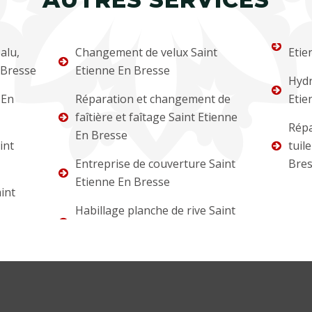
alu,
Changement de velux Saint
Etie
 Bresse
Etienne En Bresse
Hydr
 En
Réparation et changement de
Etie
faîtière et faîtage Saint Etienne
Répa
En Bresse
int
tuil
Entreprise de couverture Saint
Bre
Etienne En Bresse
int
Habillage planche de rive Saint