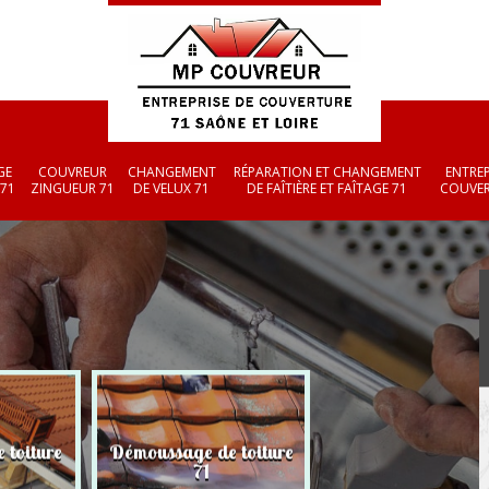
GE
COUVREUR
CHANGEMENT
RÉPARATION ET CHANGEMENT
ENTREP
 71
ZINGUEUR 71
DE VELUX 71
DE FAÎTIÈRE ET FAÎTAGE 71
COUVER
 toiture
Démoussage de toiture
Couvreur zingueu
71