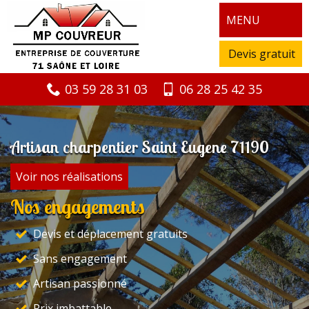
MENU
Devis gratuit
03 59 28 31 03
06 28 25 42 35
Artisan charpentier Saint Eugene 71190
Voir nos réalisations
Nos engagements
Devis et déplacement gratuits
Sans engagement
Artisan passionné
Prix imbattable