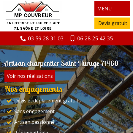
MENU
Devis gratuit
03 59 28 31 03
06 28 25 42 35
Artisan charpentier Saint Huruge 71460
Voir nos réalisations
Nos engagements
Devis et déplacement gratuits
Sans engagement
Artisan passionné
Prix imbattable