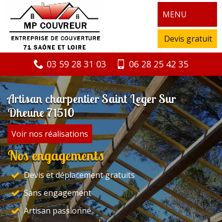
MENU
Devis gratuit
03 59 28 31 03
06 28 25 42 35
Artisan charpentier Saint Leger Sur
Dheune 71510
Voir nos réalisations
Nos engagements
Devis et déplacement gratuits
Sans engagement
Artisan passionné