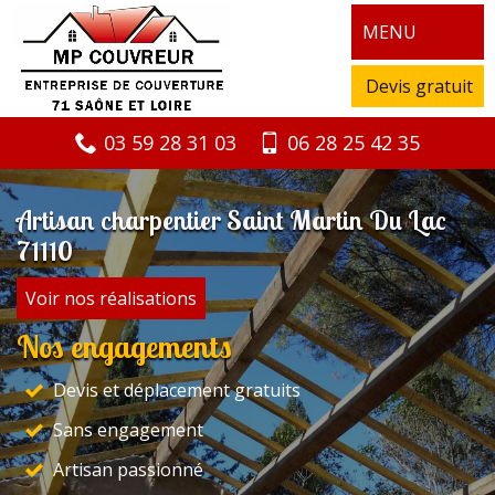
MENU
Devis gratuit
03 59 28 31 03
06 28 25 42 35
Artisan charpentier Saint Martin Du Lac
71110
Voir nos réalisations
Nos engagements
Devis et déplacement gratuits
Sans engagement
Artisan passionné