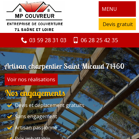
MENU
Devis gratuit
03 59 28 31 03
06 28 25 42 35
Artisan charpentier Saint Micaud 71460
Voir nos réalisations
Nos engagements
Devis et déplacement gratuits
Sans engagement
Artisan passionné
Prix imbattable