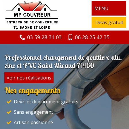
MENU
Devis gratuit
03 59 28 31 03
06 28 25 42 35
Professionnel changement de gouttière alu,
zinc et PVC Saint Micaud 71460
Voir nos réalisations
Nos engagements
Devis et déplacement gratuits
Sans engagement
Artisan passionné