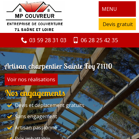
MENU
Devis gratuit
03 59 28 31 03
06 28 25 42 35
Artisan charpentier Sainte Foy 71110
Voir nos réalisations
Nos engagements
Devis et déplacement gratuits
Sans engagement
Artisan passionné
Prix imbattable