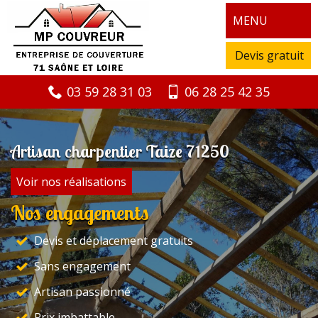
MENU
Devis gratuit
03 59 28 31 03
06 28 25 42 35
Artisan charpentier Taize 71250
Voir nos réalisations
Nos engagements
Devis et déplacement gratuits
Sans engagement
Artisan passionné
Prix imbattable