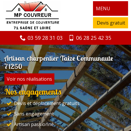
MENU
Devis gratuit
03 59 28 31 03
06 28 25 42 35
Artisan charpentier Taize Communaute
71250
Voir nos réalisations
Nos engagements
Devis et déplacement gratuits
Sans engagement
Artisan passionné