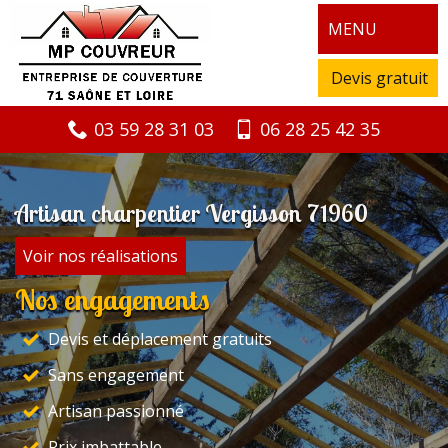
MENU
Devis gratuit
03 59 28 31 03
06 28 25 42 35
Artisan charpentier Vergisson 71960
Voir nos réalisations
Nos engagements
Devis et déplacement gratuits
Sans engagement
Artisan passionné
Prix imbattable