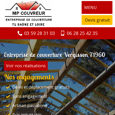
MENU
Devis gratuit
03 59 28 31 03
06 28 25 42 35
Entreprise de couverture Vergisson 71960
Voir nos réalisations
Nos engagements
Devis et déplacement gratuits
Sans engagement
Artisan passionné
Prix imbattable