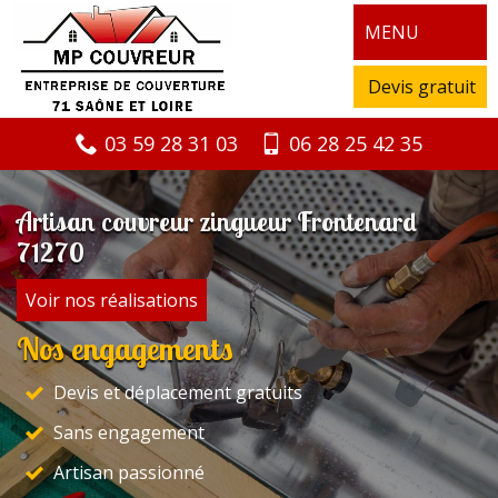
MENU
Devis gratuit
03 59 28 31 03
06 28 25 42 35
Artisan couvreur zingueur Frontenard
71270
Voir nos réalisations
Nos engagements
Devis et déplacement gratuits
Sans engagement
Artisan passionné