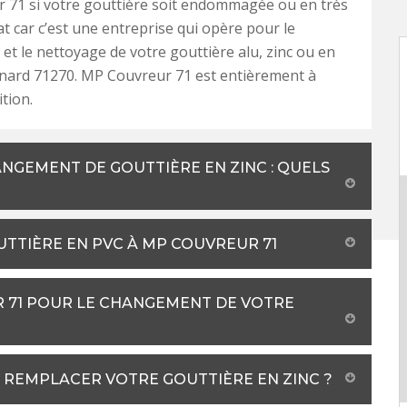
 71 si votre gouttière soit endommagée ou en très
t car c’est une entreprise qui opère pour le
t le nettoyage de votre gouttière alu, zinc ou en
enard 71270. MP Couvreur 71 est entièrement à
tion.
NGEMENT DE GOUTTIÈRE EN ZINC : QUELS
UTTIÈRE EN PVC À MP COUVREUR 71
R 71 POUR LE CHANGEMENT DE VOTRE
 REMPLACER VOTRE GOUTTIÈRE EN ZINC ?