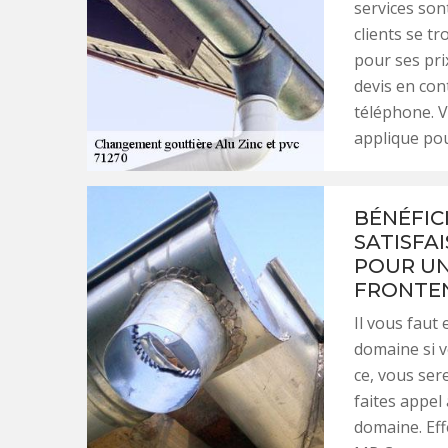
services son
clients se t
pour ses pri
devis en con
téléphone. Vo
applique pou
BÉNÉFIC
SATISFAI
POUR UN
FRONTE
Il vous faut
domaine si v
ce, vous ser
faites appel 
domaine. Eff