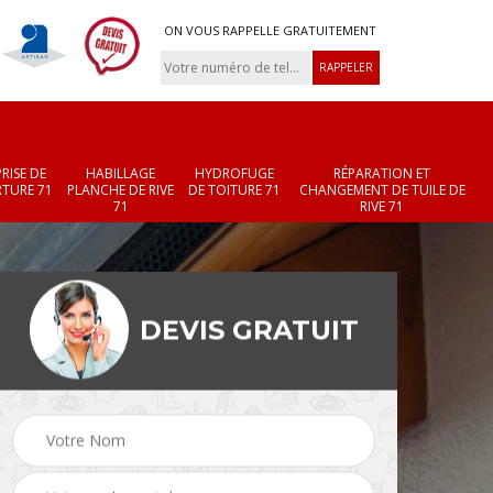
ON VOUS RAPPELLE GRATUITEMENT
RISE DE
HABILLAGE
HYDROFUGE
RÉPARATION ET
TURE 71
PLANCHE DE RIVE
DE TOITURE 71
CHANGEMENT DE TUILE DE
71
RIVE 71
DEVIS GRATUIT
Réparation et
Changement de velux
r 71
changement de faîtièr
71
et faîtage 71