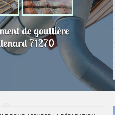
ment de gouttière
ntenard 71270