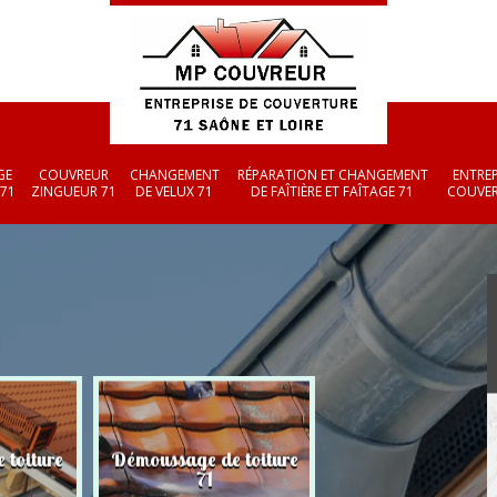
GE
COUVREUR
CHANGEMENT
RÉPARATION ET CHANGEMENT
ENTREP
 71
ZINGUEUR 71
DE VELUX 71
DE FAÎTIÈRE ET FAÎTAGE 71
COUVER
 toiture
Démoussage de toiture
Couvreur zingueu
71