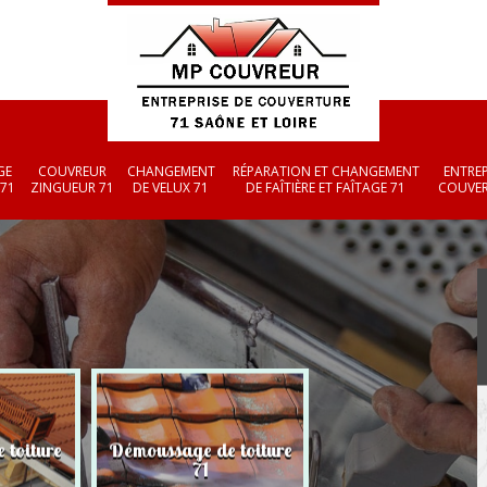
GE
COUVREUR
CHANGEMENT
RÉPARATION ET CHANGEMENT
ENTREP
 71
ZINGUEUR 71
DE VELUX 71
DE FAÎTIÈRE ET FAÎTAGE 71
COUVER
 toiture
Démoussage de toiture
Couvreur zingueu
71