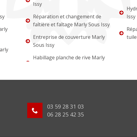
Issy
Hydr
sy
Réparation et changement de
Issy
faîtière et faîtage Marly Sous Issy
arly
Répa
Entreprise de couverture Marly
tuil
Sous Issy
arly
Habillage planche de rive Marly
03 59 28 31 03
06 28 25 42 35