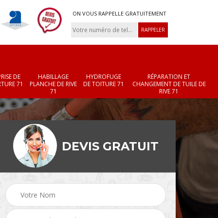
ON VOUS RAPPELLE GRATUITEMENT
RISE DE
HABILLAGE
HYDROFUGE
RÉPARATION ET
TURE 71
PLANCHE DE RIVE
DE TOITURE 71
CHANGEMENT DE TUILE DE
71
RIVE 71
DEVIS GRATUIT
Réparation et
Changement de velux
r 71
changement de faîtièr
71
et faîtage 71