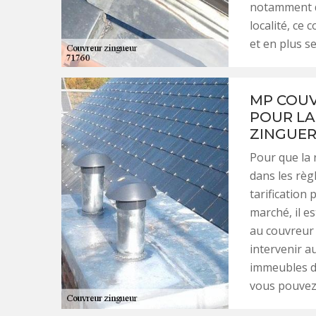
notamment de
localité, ce
et en plus se
MP COUV
POUR LA
ZINGUER
Pour que la 
dans les règl
tarification 
marché, il es
au couvreur 
intervenir a
immeubles d’
vous pouvez 