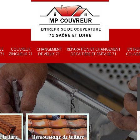
GE
COUVREUR
CHANGEMENT
RÉPARATION ET CHANGEMENT
ENTREP
 71
ZINGUEUR 71
DE VELUX 71
DE FAÎTIÈRE ET FAÎTAGE 71
COUVER
 toiture
Démoussage de toiture
Couvreur zingueu