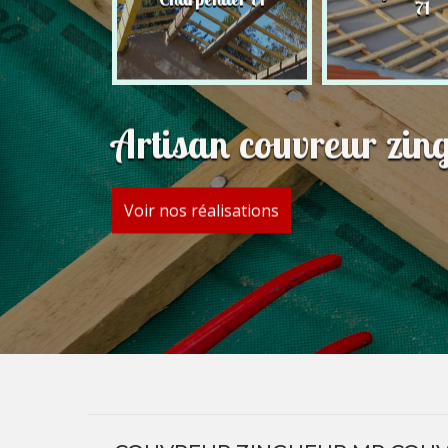
71
C 71
Artisan couvreur zi
Voir nos réalisations