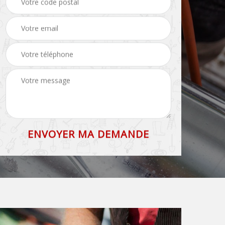
71
et faîtage 71