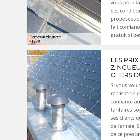
vous pour la 
Ses conditio
proposées su
fait confian
gratuit si be
LES PRI
ZINGUEU
CHERS D
Si vous voule
réalisation 
confiance au
tarifaires s
ses clients 
de l’année. S
de ce presta