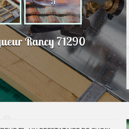
71
ngueur Rancy 71290