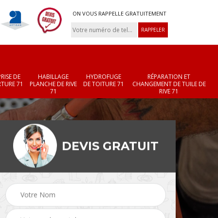
ON VOUS RAPPELLE GRATUITEMENT
RISE DE
HABILLAGE
HYDROFUGE
RÉPARATION ET
TURE 71
PLANCHE DE RIVE
DE TOITURE 71
CHANGEMENT DE TUILE DE
71
RIVE 71
DEVIS GRATUIT
Réparation et
Changement de velux
r 71
changement de faîtièr