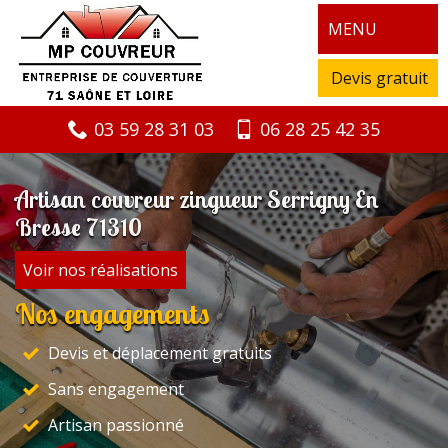
MENU
Devis gratuit
03 59 28 31 03
06 28 25 42 35
Artisan couvreur zingueur Serrigny En
Bresse 71310
Voir nos réalisations
Nos engagements
Devis et déplacement gratuits
Sans engagement
Artisan passionné