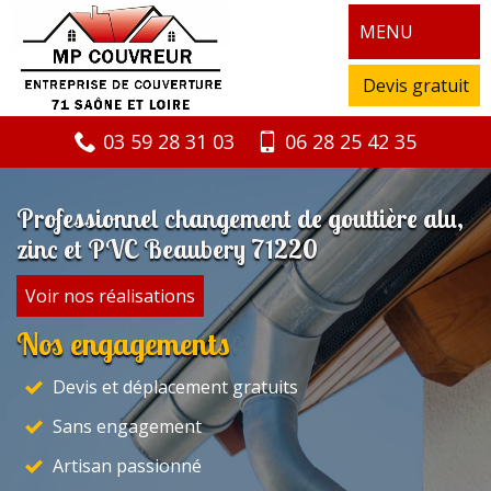
MENU
Devis gratuit
03 59 28 31 03
06 28 25 42 35
Professionnel changement de gouttière alu,
zinc et PVC Beaubery 71220
Voir nos réalisations
Nos engagements
Devis et déplacement gratuits
Sans engagement
Artisan passionné