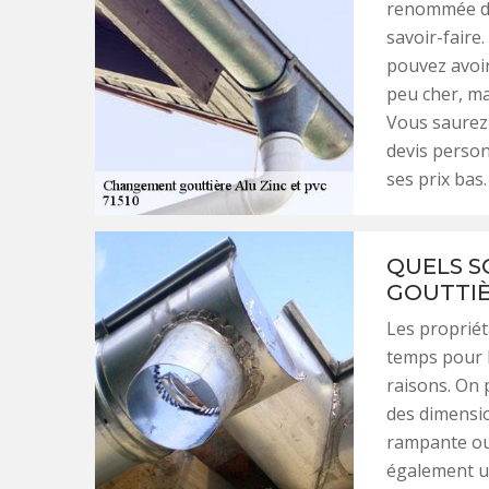
renommée da
savoir-faire
pouvez avoir
peu cher, ma
Vous saurez 
devis personn
ses prix bas.
QUELS S
GOUTTIÈ
Les propriét
temps pour l
raisons. On 
des dimensio
rampante ou 
également un