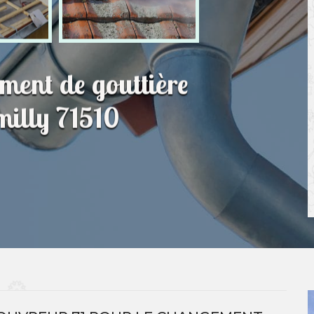
ment de gouttière
milly 71510