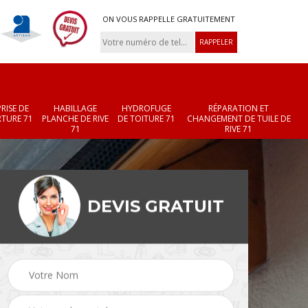
ON VOUS RAPPELLE GRATUITEMENT
RISE DE
HABILLAGE
HYDROFUGE
RÉPARATION ET
TURE 71
PLANCHE DE RIVE
DE TOITURE 71
CHANGEMENT DE TUILE DE
71
RIVE 71
DEVIS GRATUIT
Réparation et
Changement de velux
r 71
changement de faîtièr
71
et faîtage 71