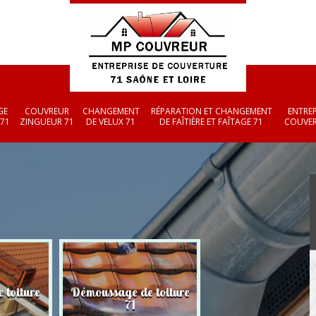
GE
COUVREUR
CHANGEMENT
RÉPARATION ET CHANGEMENT
ENTREP
 71
ZINGUEUR 71
DE VELUX 71
DE FAÎTIÈRE ET FAÎTAGE 71
COUVER
 toiture
Démoussage de toiture
Couvreur zingueu
71