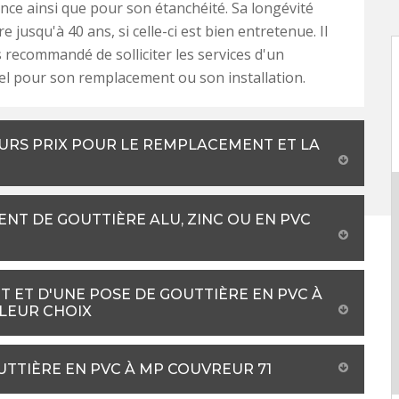
ance ainsi que pour son étanchéité. Sa longévité
e jusqu'à 40 ans, si celle-ci est bien entretenue. Il
s recommandé de solliciter les services d'un
l pour son remplacement ou son installation.
URS PRIX POUR LE REMPLACEMENT ET LA
NT DE GOUTTIÈRE ALU, ZINC OU EN PVC
 ET D'UNE POSE DE GOUTTIÈRE EN PVC À
LLEUR CHOIX
UTTIÈRE EN PVC À MP COUVREUR 71