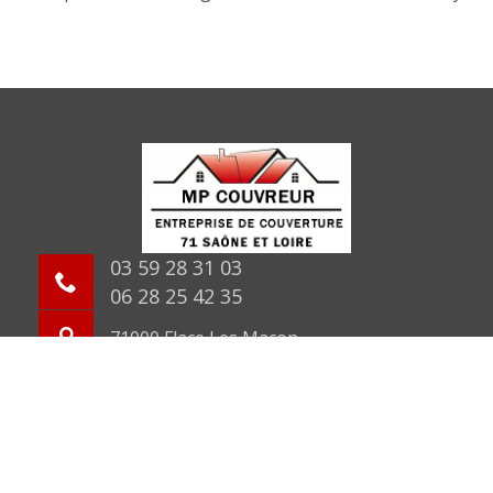
03 59 28 31 03
06 28 25 42 35
71000 Flace Les Macon
©2026 Tout droit réservé -
Mentions légales