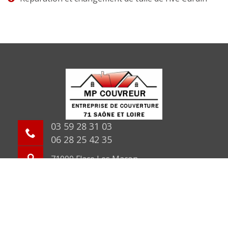
03 59 28 31 03
06 28 25 42 35
71000 Flace Les Macon
©2026 Tout droit réservé -
Mentions légales