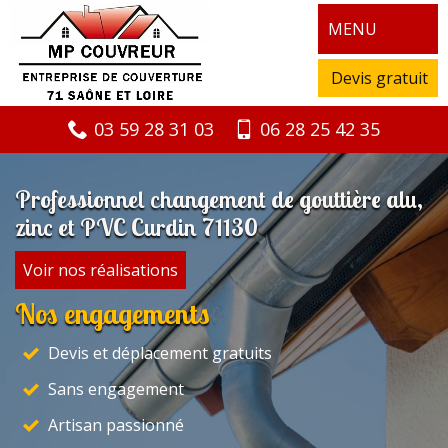
MENU
Devis gratuit
03 59 28 31 03
06 28 25 42 35
Professionnel changement de gouttière alu,
zinc et PVC Curdin 71130
Voir nos réalisations
Nos engagements
Devis et déplacement gratuits
Sans engagement
Artisan passionné