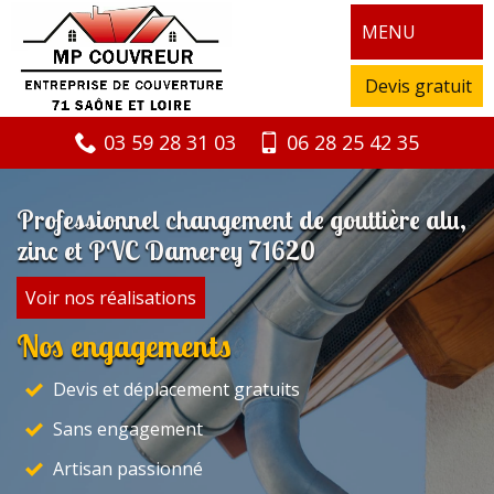
MENU
Devis gratuit
03 59 28 31 03
06 28 25 42 35
Professionnel changement de gouttière alu,
zinc et PVC Damerey 71620
Voir nos réalisations
Nos engagements
Devis et déplacement gratuits
Sans engagement
Artisan passionné