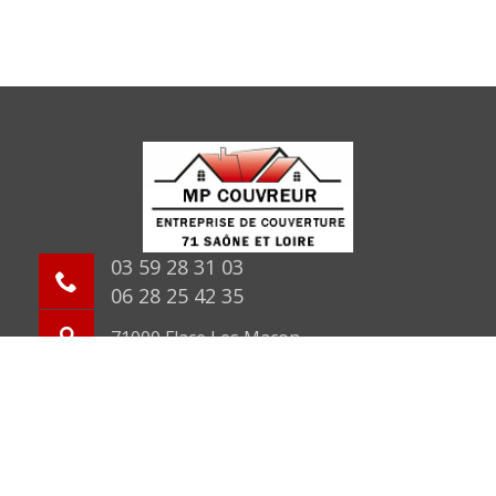
03 59 28 31 03
06 28 25 42 35
71000 Flace Les Macon
©2026 Tout droit réservé -
Mentions légales