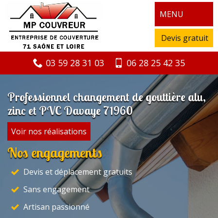
MENU
Devis gratuit
03 59 28 31 03
06 28 25 42 35
Professionnel changement de gouttière alu,
zinc et PVC Davaye 71960
Voir nos réalisations
Nos engagements
Devis et déplacement gratuits
Sans engagement
Artisan passionné