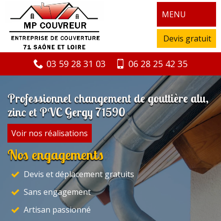
MENU
Devis gratuit
03 59 28 31 03
06 28 25 42 35
Professionnel changement de gouttière alu,
zinc et PVC Gergy 71590
Voir nos réalisations
Nos engagements
Devis et déplacement gratuits
Sans engagement
Artisan passionné