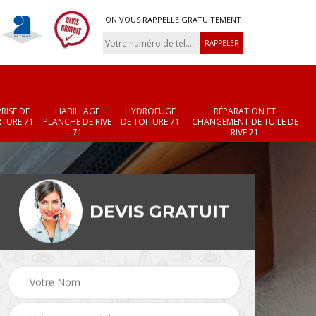
ON VOUS RAPPELLE GRATUITEMENT
RISE DE
HABILLAGE
HYDROFUGE
RÉPARATION ET
TURE 71
PLANCHE DE RIVE
DE TOITURE 71
CHANGEMENT DE TUILE DE
71
RIVE 71
DEVIS GRATUIT
Réparation et
Changement de velux
r 71
changement de faîtièr
71
et faîtage 71