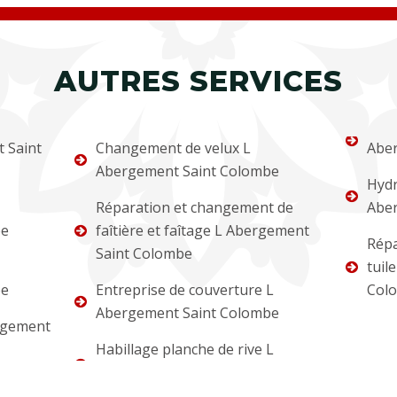
AUTRES SERVICES
 Saint
Changement de velux L
Abe
Abergement Saint Colombe
Hydr
Réparation et changement de
Abe
be
faîtière et faîtage L Abergement
Répa
Saint Colombe
tuil
be
Entreprise de couverture L
Col
Abergement Saint Colombe
rgement
Habillage planche de rive L