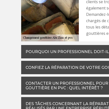
clients se t
également sé
Demandez-lui
chargés de c
tous les déta
gouttières e
POURQUOI UN PROFESSIONNEL DOIT-IL
CONFIEZ LA RÉPARATION DE VOTRE GO
CONTACTER UN PROFESSIONNEL POUR 
GOUTTIÈRE EN PVC : QUEL INTÉRÊT ?
DES TÂCHES CONCERNANT LA RÉPARAT
RÉALISÉS PAR UNE ENTREPRISE RÉPUT