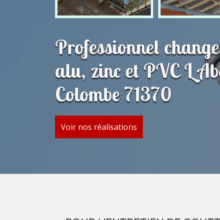
Professionnel change
alu, zinc et PVC L A
Colombe 71370
Voir nos réalisations