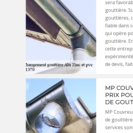
sera favorabl
gouttière. S
gouttières, 
fiable dans
qui opère po
gouttière. E
cette entrep
expérimenté
de devis, fa
MP COUV
PRIX PO
DE GOUT
MP Couvreur 
de gouttière
services son