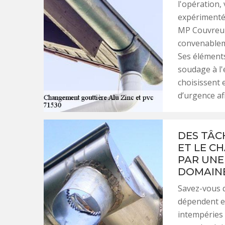
l'opération,
expérimenté.
MP Couvreur 
convenableme
Ses éléments
soudage à l'é
choisissent 
d’urgence af
DES TÂC
ET LE C
PAR UNE
DOMAINE
Savez-vous q
dépendent en
intempéries 