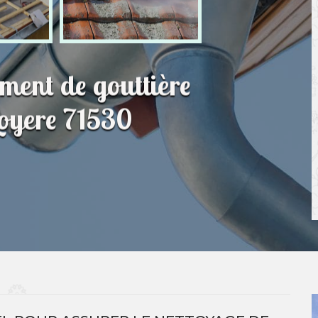
ment de gouttière
Loyere 71530