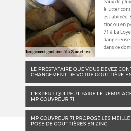
eaux de plui
à lutter con
est abimée. 
zinc ou en p
71 à La Loye
dangereuse p
dans ce doma
LE PRESTATAIRE QUE VOUS DEVEZ CON
CHANGEMENT DE VOTRE GOUTTIÈRE E
L'EXPERT QUI PEUT FAIRE LE REMPLAC
MP COUVREUR 71
MP COUVREUR 71 PROPOSE LES MEILLE
POSE DE GOUTTIÈRES EN ZINC