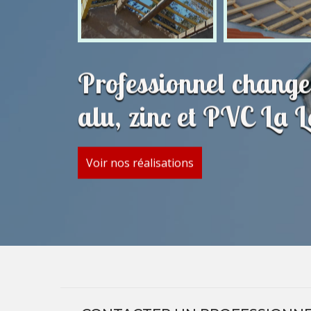
Professionnel change
alu, zinc et PVC La 
Voir nos réalisations