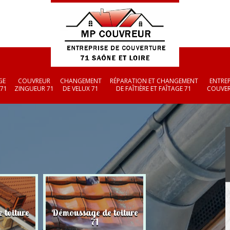
GE
COUVREUR
CHANGEMENT
RÉPARATION ET CHANGEMENT
ENTREP
 71
ZINGUEUR 71
DE VELUX 71
DE FAÎTIÈRE ET FAÎTAGE 71
COUVER
 toiture
Démoussage de toiture
Couvreur zingueu
71