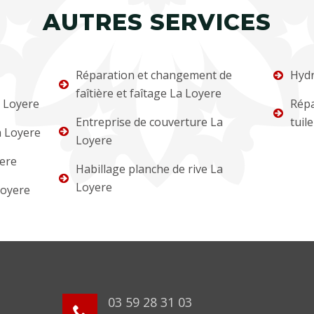
AUTRES SERVICES
Réparation et changement de
Hydr
faîtière et faîtage La Loyere
 Loyere
Répa
Entreprise de couverture La
tuil
a Loyere
Loyere
ere
Habillage planche de rive La
Loyere
Loyere
03 59 28 31 03