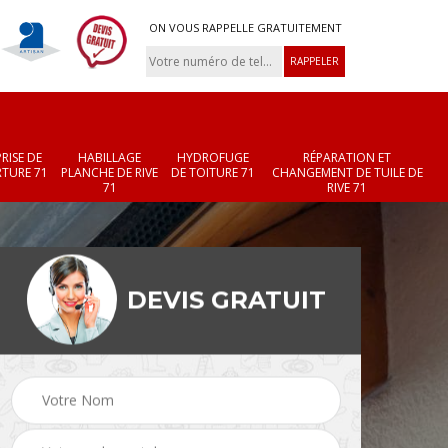
ON VOUS RAPPELLE GRATUITEMENT
RISE DE
HABILLAGE
HYDROFUGE
RÉPARATION ET
TURE 71
PLANCHE DE RIVE
DE TOITURE 71
CHANGEMENT DE TUILE DE
71
RIVE 71
DEVIS GRATUIT
Réparation et
Changement de velux
r 71
changement de faîtièr
71
et faîtage 71