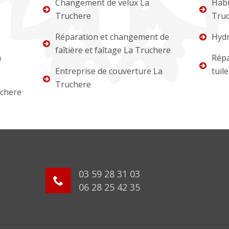
Changement de velux La
Habi
Truchere
Tru
Réparation et changement de
Hydr
faîtière et faîtage La Truchere
a
Répa
Entreprise de couverture La
tuil
Truchere
uchere
03 59 28 31 03
06 28 25 42 35