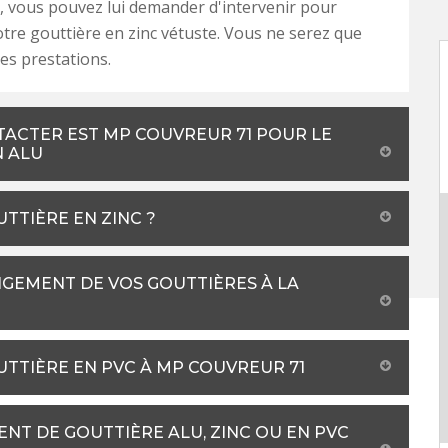
, vous pouvez lui demander d'intervenir pour
tre gouttière en zinc vétuste. Vous ne serez que
ses prestations.
TACTER EST MP COUVREUR 71 POUR LE
N ALU
TTIÈRE EN ZINC ?
GEMENT DE VOS GOUTTIÈRES À LA
UTTIÈRE EN PVC À MP COUVREUR 71
NT DE GOUTTIÈRE ALU, ZINC OU EN PVC