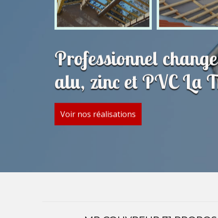
Professionnel change
alu, zinc et PVC La 
Voir nos réalisations