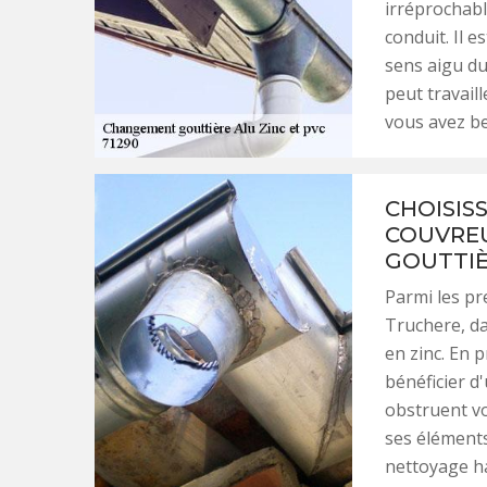
irréprochable
conduit. Il e
sens aigu du
peut travaill
vous avez be
CHOISIS
COUVREU
GOUTTIÈ
Parmi les p
Truchere, da
en zinc. En 
bénéficier d'
obstruent vo
ses éléments
nettoyage ha