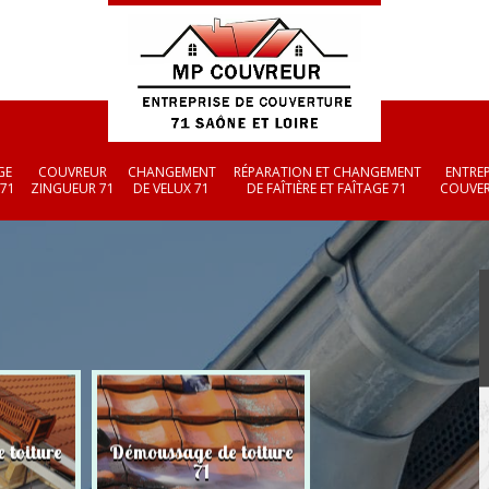
GE
COUVREUR
CHANGEMENT
RÉPARATION ET CHANGEMENT
ENTREP
 71
ZINGUEUR 71
DE VELUX 71
DE FAÎTIÈRE ET FAÎTAGE 71
COUVER
 toiture
Démoussage de toiture
Couvreur zingueu
71