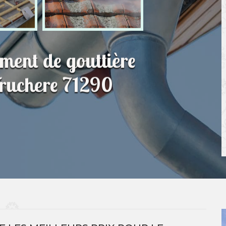
ment de gouttière
Truchere 71290