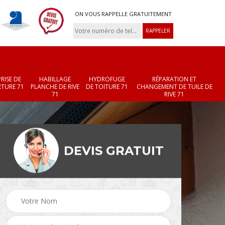
ON VOUS RAPPELLE GRATUITEMENT
RISE DE
HABILLAGE
HYDROFUGE
RÉPARATION ET
TURE 71
PLANCHE DE RIVE
DE TOITURE 71
CHANGEMENT DE TUILE DE
71
RIVE 71
DEVIS GRATUIT
Réparation et
Changement de velux
r 71
changement de faîtièr
71
et faîtage 71