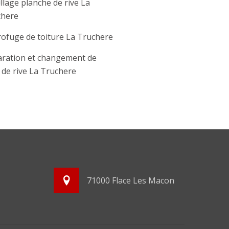
llage planche de rive La
chere
ofuge de toiture La Truchere
ration et changement de
e de rive La Truchere
71000 Flace Les Macon