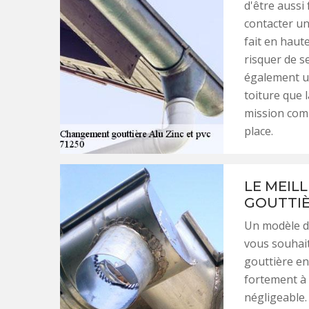
d'être aussi 
contacter un 
fait en hau
risquer de s
également un
toiture que l
mission comp
place.
LE MEIL
GOUTTIÈ
Un modèle de
vous souhait
gouttière en 
fortement à 
négligeable.