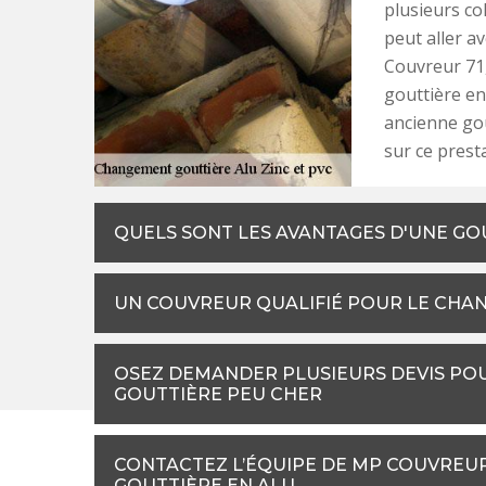
plusieurs co
peut aller a
Couvreur 71,
gouttière en
ancienne go
sur ce presta
QUELS SONT LES AVANTAGES D'UNE GOU
UN COUVREUR QUALIFIÉ POUR LE CHA
OSEZ DEMANDER PLUSIEURS DEVIS PO
GOUTTIÈRE PEU CHER
CONTACTEZ L’ÉQUIPE DE MP COUVREU
GOUTTIÈRE EN ALU