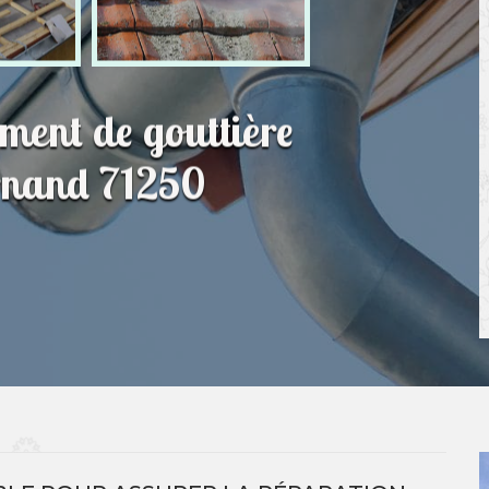
ment de gouttière
urnand 71250