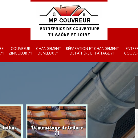
GE
COUVREUR
CHANGEMENT
RÉPARATION ET CHANGEMENT
ENTREP
 71
ZINGUEUR 71
DE VELUX 71
DE FAÎTIÈRE ET FAÎTAGE 71
COUVER
 toiture
Démoussage de toiture
Couvreur zingueu
71