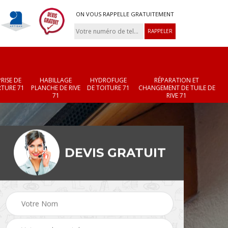
ON VOUS RAPPELLE GRATUITEMENT
RISE DE
HABILLAGE
HYDROFUGE
RÉPARATION ET
TURE 71
PLANCHE DE RIVE
DE TOITURE 71
CHANGEMENT DE TUILE DE
71
RIVE 71
DEVIS GRATUIT
Réparation et
Changement de velux
r 71
changement de faîtièr
71
et faîtage 71