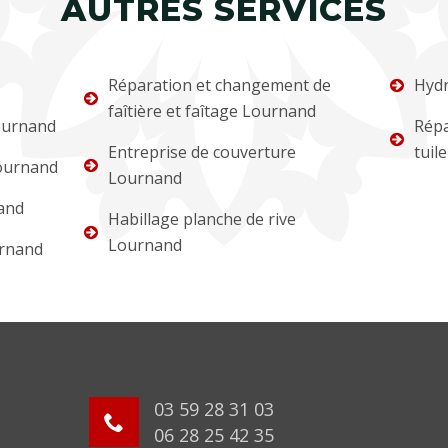
AUTRES SERVICES
Réparation et changement de
Hydr
faîtière et faîtage Lournand
ournand
Répa
Entreprise de couverture
tuil
ournand
Lournand
and
Habillage planche de rive
Lournand
urnand
03 59 28 31 03
06 28 25 42 35