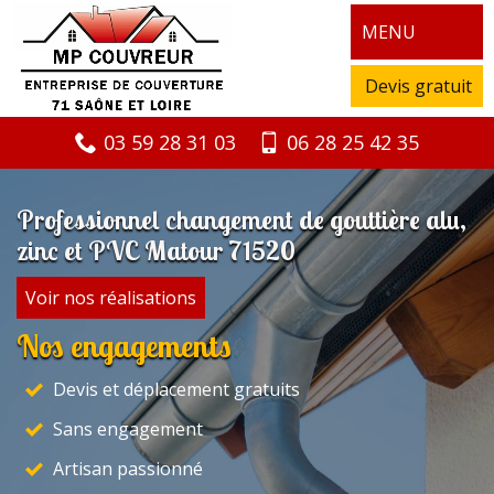
MENU
Devis gratuit
03 59 28 31 03
06 28 25 42 35
Professionnel changement de gouttière alu,
zinc et PVC Matour 71520
Voir nos réalisations
Nos engagements
Devis et déplacement gratuits
Sans engagement
Artisan passionné