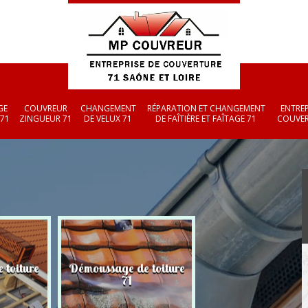
GE
COUVREUR
CHANGEMENT
RÉPARATION ET CHANGEMENT
ENTREP
 71
ZINGUEUR 71
DE VELUX 71
DE FAÎTIÈRE ET FAÎTAGE 71
COUVER
 toiture
Démoussage de toiture
Couvreur zingueu
71