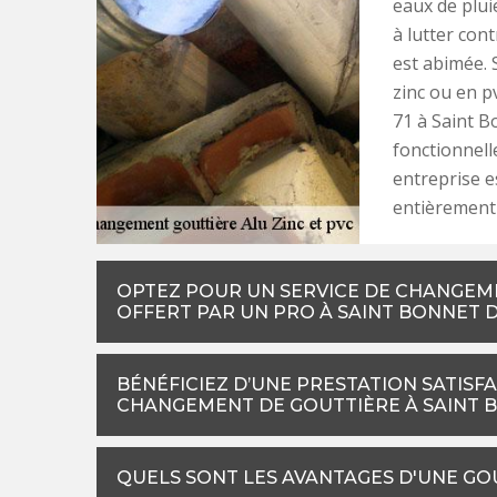
eaux de plui
à lutter con
est abimée. 
zinc ou en p
71 à Saint B
fonctionnell
entreprise e
entièrement 
OPTEZ POUR UN SERVICE DE CHANGEME
OFFERT PAR UN PRO À SAINT BONNET 
BÉNÉFICIEZ D’UNE PRESTATION SATISFA
CHANGEMENT DE GOUTTIÈRE À SAINT 
QUELS SONT LES AVANTAGES D'UNE GOU