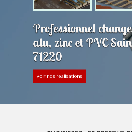
Professionnel change
alu, zinc et PVC Sai
71220
Voir nos réalisations