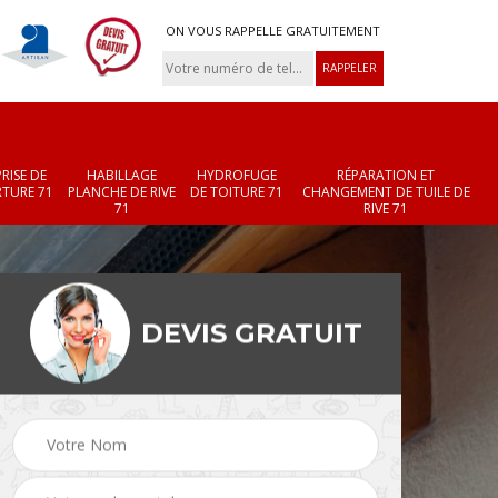
ON VOUS RAPPELLE GRATUITEMENT
RISE DE
HABILLAGE
HYDROFUGE
RÉPARATION ET
TURE 71
PLANCHE DE RIVE
DE TOITURE 71
CHANGEMENT DE TUILE DE
71
RIVE 71
DEVIS GRATUIT
Réparation et
Changement de velux
r 71
changement de faîtièr
71
et faîtage 71