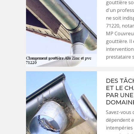
gouttière soi
d'un profess
ne soit indis
71220, nota
MP Couvreur 
gouttière. Il
intervention
prestataire 
DES TÂC
ET LE C
PAR UNE
DOMAINE
Savez-vous q
dépendent en
intempéries 