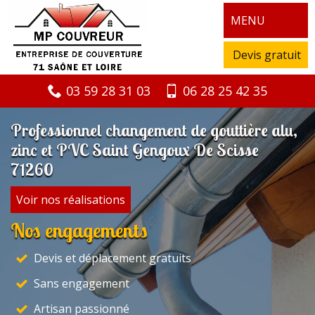
MENU
Devis gratuit
03 59 28 31 03
06 28 25 42 35
Professionnel changement de gouttière alu,
zinc et PVC Saint Gengoux De Scisse
71260
Voir nos réalisations
Nos engagements
Devis et déplacement gratuits
Sans engagement
Artisan passionné