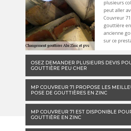
plusieurs co
peut aller a
Couvreur 71,
gouttière en
ancienne go
sur ce presta
OSEZ DEMANDER PLUSIEURS DEVIS PO
GOUTTIÈRE PEU CHER
MP COUVREUR 71 PROPOSE LES MEILLE
POSE DE GOUTTIÈRES EN ZINC
MP COUVREUR 71 EST DISPONIBLE POU
GOUTTIÈRE EN ZINC