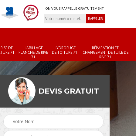
ON VOUS RAPPELLE GRATUITEMENT
RISE DE
HABILLAGE
HYDROFUGE
RÉPARATION ET
TURE 71
PLANCHE DE RIVE
DE TOITURE 71
CHANGEMENT DE TUILE DE
71
RIVE 71
DEVIS GRATUIT
Réparation et
Changement de velux
r 71
changement de faîtièr
71
et faîtage 71