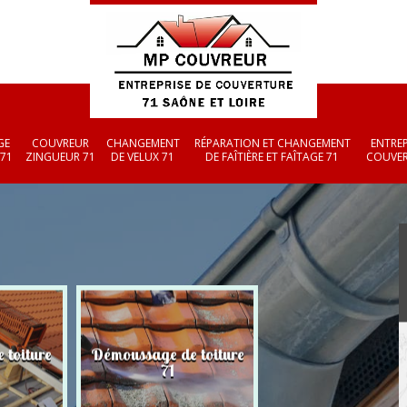
GE
COUVREUR
CHANGEMENT
RÉPARATION ET CHANGEMENT
ENTREP
 71
ZINGUEUR 71
DE VELUX 71
DE FAÎTIÈRE ET FAÎTAGE 71
COUVER
 toiture
Démoussage de toiture
Couvreur zingueu
71