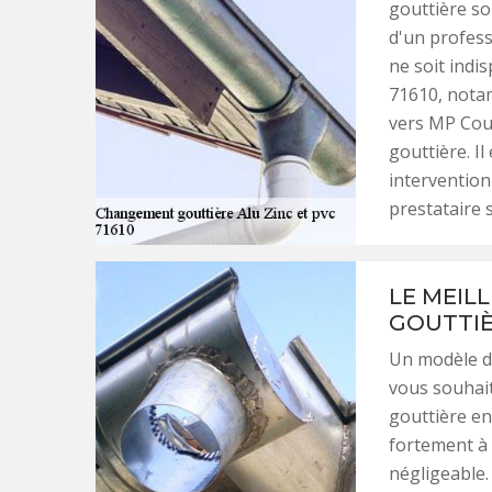
gouttière soi
d'un profess
ne soit indis
71610, nota
vers MP Couv
gouttière. Il
intervention
prestataire 
LE MEIL
GOUTTIÈ
Un modèle de
vous souhait
gouttière en 
fortement à 
négligeable.