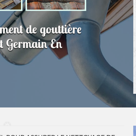
ment de gouttière
nt Germain En