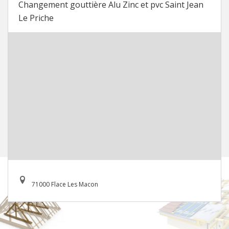
Changement gouttière Alu Zinc et pvc Saint Jean
Le Priche
71000 Flace Les Macon