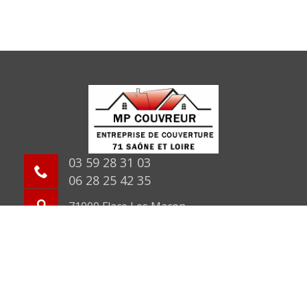
03 59 28 31 03
06 28 25 42 35
71000 Flace Les Macon
©2026 Tout droit réservé -
Mentions légales