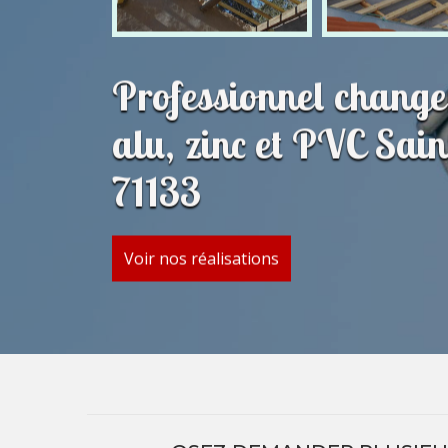
Professionnel change
alu, zinc et PVC Sai
71133
Voir nos réalisations