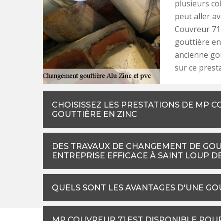
plusieurs co
peut aller a
Couvreur 71,
gouttière en
ancienne go
sur ce presta
CHOISISSEZ LES PRESTATIONS DE MP 
GOUTTIÈRE EN ZINC
DES TRAVAUX DE CHANGEMENT DE GOUT
ENTREPRISE EFFICACE À SAINT LOUP DE
QUELS SONT LES AVANTAGES D'UNE GOU
MP COUVREUR 71 EST DISPONIBLE POU