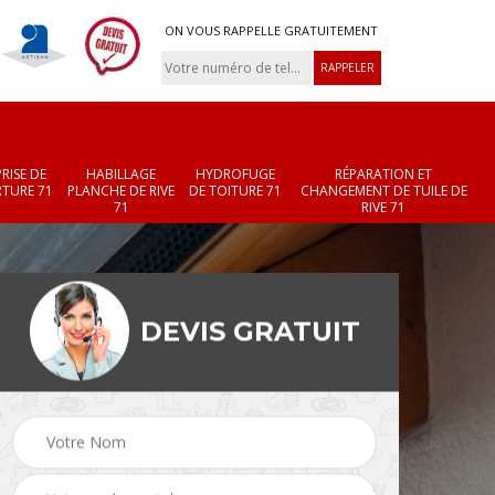
ON VOUS RAPPELLE GRATUITEMENT
RISE DE
HABILLAGE
HYDROFUGE
RÉPARATION ET
TURE 71
PLANCHE DE RIVE
DE TOITURE 71
CHANGEMENT DE TUILE DE
71
RIVE 71
DEVIS GRATUIT
Réparation et
Changement de velux
r 71
changement de faîtièr
71
et faîtage 71