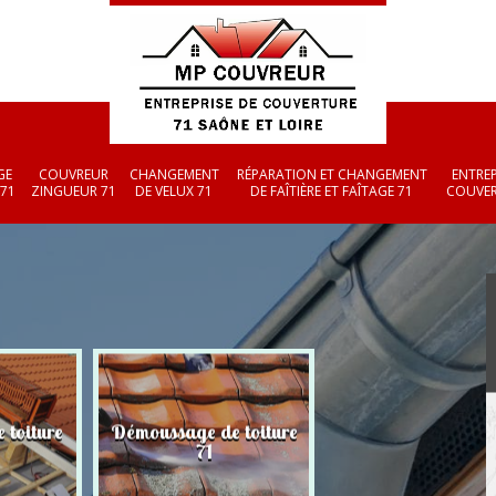
GE
COUVREUR
CHANGEMENT
RÉPARATION ET CHANGEMENT
ENTREP
 71
ZINGUEUR 71
DE VELUX 71
DE FAÎTIÈRE ET FAÎTAGE 71
COUVER
 toiture
Démoussage de toiture
Couvreur zingueu
71