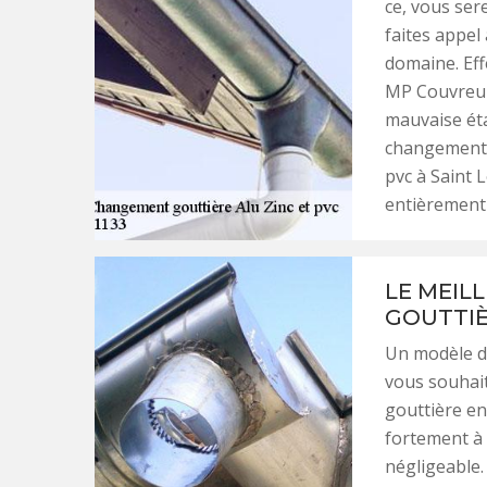
ce, vous ser
faites appel 
domaine. Eff
MP Couvreur
mauvaise éta
changement e
pvc à Saint 
entièrement 
LE MEIL
GOUTTIÈ
Un modèle de
vous souhait
gouttière en 
fortement à 
négligeable.