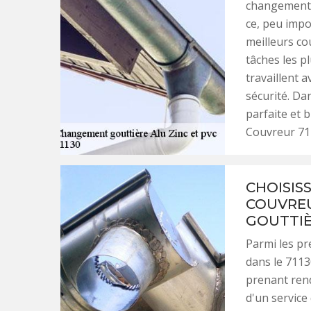
changement d
ce, peu impor
meilleurs co
tâches les pl
travaillent 
sécurité. Da
parfaite et 
Couvreur 71 
CHOISIS
COUVREU
GOUTTIÈ
Parmi les p
dans le 7113
prenant rend
d'un service