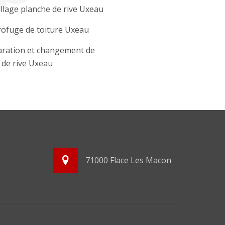
llage planche de rive Uxeau
ofuge de toiture Uxeau
ration et changement de
e de rive Uxeau
71000 Flace Les Macon