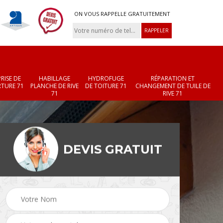
ON VOUS RAPPELLE GRATUITEMENT
RISE DE
HABILLAGE
HYDROFUGE
RÉPARATION ET
TURE 71
PLANCHE DE RIVE
DE TOITURE 71
CHANGEMENT DE TUILE DE
71
RIVE 71
DEVIS GRATUIT
Réparation et
Changement de velux
r 71
changement de faîtièr
71
et faîtage 71