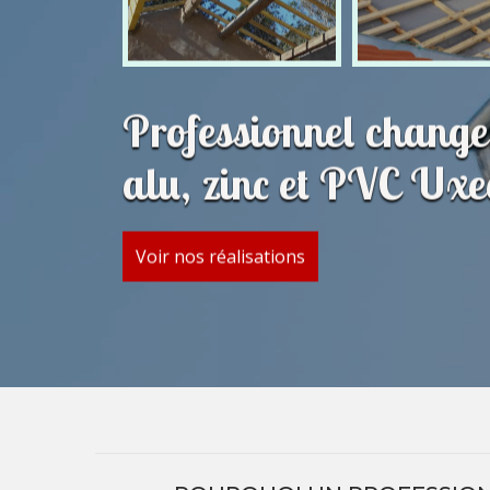
Professionnel change
alu, zinc et PVC Ux
Voir nos réalisations