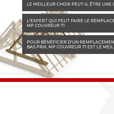
LE MEILLEUR CHOIX PEUT-IL ÊTRE UNE
L'EXPERT QUI PEUT FAIRE LE REMPLAC
MP COUVREUR 71
POUR BÉNÉFICIER D'UN REMPLACEMENT
BAS PRIX, MP COUVREUR 71 EST LE MEI