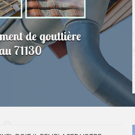
ment de gouttière
eau 71130