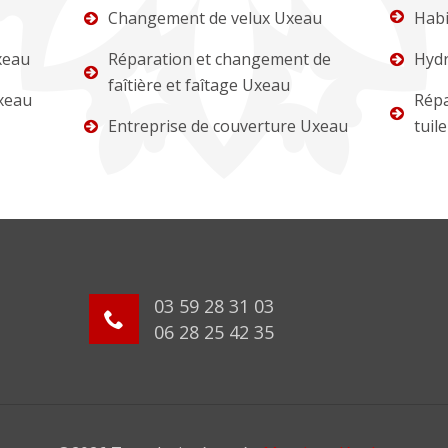
Changement de velux Uxeau
Habi
xeau
Réparation et changement de
Hydr
faîtière et faîtage Uxeau
xeau
Répa
Entreprise de couverture Uxeau
tuil
03 59 28 31 03
06 28 25 42 35