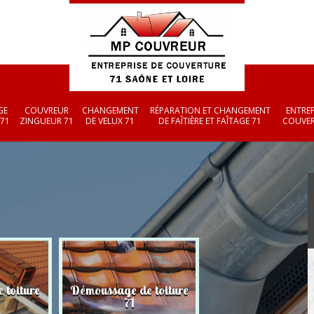
GE
COUVREUR
CHANGEMENT
RÉPARATION ET CHANGEMENT
ENTREP
 71
ZINGUEUR 71
DE VELUX 71
DE FAÎTIÈRE ET FAÎTAGE 71
COUVER
 toiture
Démoussage de toiture
Couvreur zingueu
71