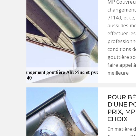
MP Couvreur 
changement d
71140, et ce,
aussi des me
effectuer les
professionne
conditions d
gouttière soi
faire appel 
meilleure.
POUR BÉ
D'UNE P
PRIX, MP
CHOIX
En matière d