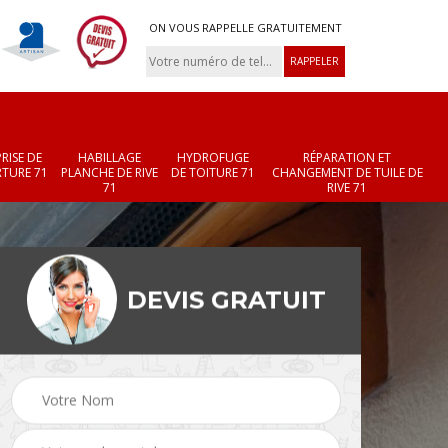
ON VOUS RAPPELLE GRATUITEMENT
RISE DE
HABILLAGE
HYDROFUGE
RÉPARATION ET
TURE 71
PLANCHE DE RIVE
DE TOITURE 71
CHANGEMENT DE TUILE DE
71
RIVE 71
DEVIS GRATUIT
Réparation et
Changement de velux
r 71
changement de faîtièr
71
et faîtage 71