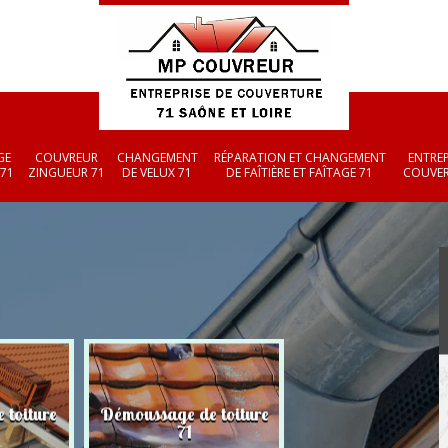
GE
COUVREUR
CHANGEMENT
RÉPARATION ET CHANGEMENT
ENTREP
 71
ZINGUEUR 71
DE VELUX 71
DE FAÎTIÈRE ET FAÎTAGE 71
COUVER
 toiture
Démoussage de toiture
Couvreur zingueu
71