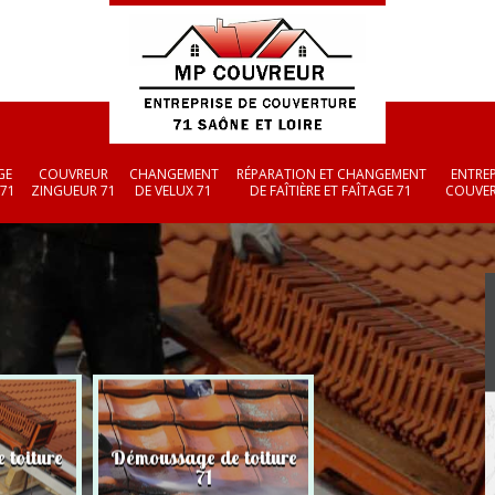
GE
COUVREUR
CHANGEMENT
RÉPARATION ET CHANGEMENT
ENTREP
 71
ZINGUEUR 71
DE VELUX 71
DE FAÎTIÈRE ET FAÎTAGE 71
COUVER
 toiture
Démoussage de toiture
Couvreur zingueu
71