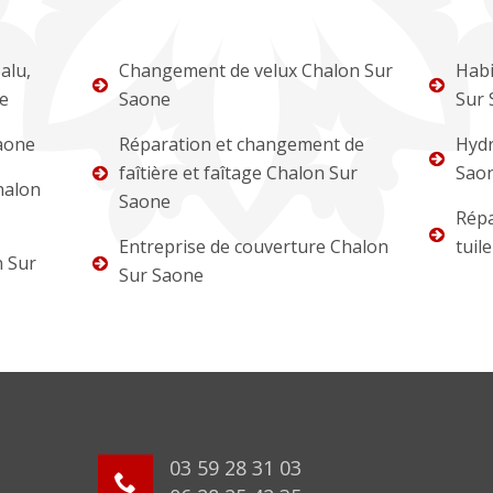
alu,
Changement de velux Chalon Sur
Habi
ne
Saone
Sur 
aone
Réparation et changement de
Hydr
faîtière et faîtage Chalon Sur
Sao
halon
Saone
Répa
Entreprise de couverture Chalon
tuil
n Sur
Sur Saone
03 59 28 31 03