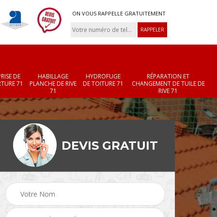
ON VOUS RAPPELLE GRATUITEMENT
RISE DE
HABILLAGE
HYDROFUGE
RÉPARATION ET
TURE 71
PLANCHE DE RIVE
DE TOITURE 71
CHANGEMENT DE TUILE DE
71
RIVE 71
DEVIS GRATUIT
Réparation et
Changement de velux
r 71
changement de faîtièr
71
et faîtage 71