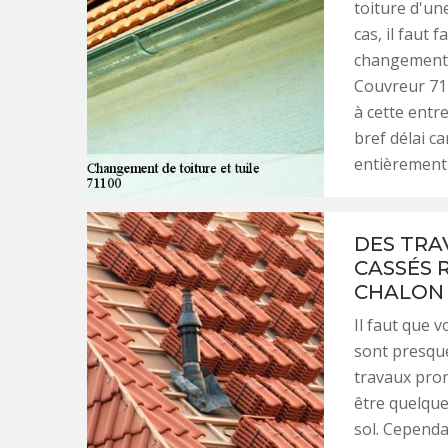
toiture d'un
cas, il faut 
changement 
Couvreur 71 
à cette entr
bref délai c
entièrement 
DES TRA
CASSÉS 
CHALON 
Il faut que 
sont presque 
travaux prom
être quelque
sol. Cependa