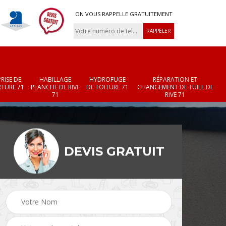
ON VOUS RAPPELLE GRATUITEMENT
RISE DE
HABILLAGE
HYDROFUGE
RÉPARATION ET
TURE 71
PLANCHE DE RIVE
DE TOITURE 71
CHANGEMENT DE TUILE DE
71
RIVE 71
DEVIS GRATUIT
Réparation et
Changement de velux
r 71
changement de faîtièr
71
et faîtage 71