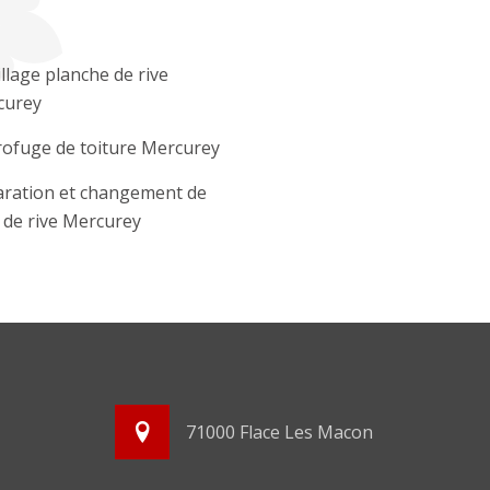
llage planche de rive
curey
ofuge de toiture Mercurey
ration et changement de
e de rive Mercurey
71000 Flace Les Macon