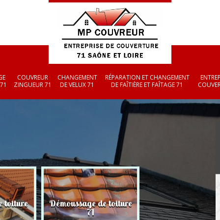
GE
COUVREUR
CHANGEMENT
RÉPARATION ET CHANGEMENT
ENTREP
 71
ZINGUEUR 71
DE VELUX 71
DE FAÎTIÈRE ET FAÎTAGE 71
COUVER
 toiture
Démoussage de toiture
Couvreur zingueu
71