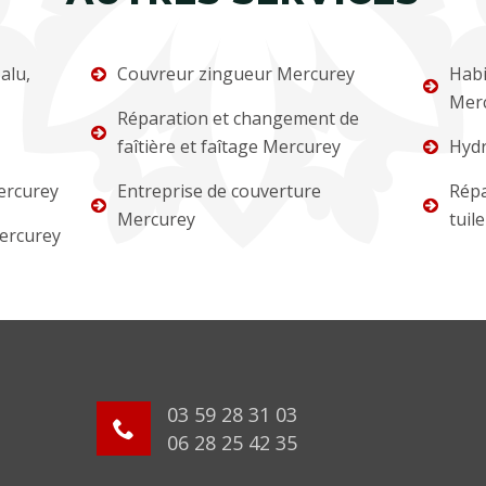
alu,
Couvreur zingueur Mercurey
Habi
Mer
Réparation et changement de
faîtière et faîtage Mercurey
Hydr
ercurey
Entreprise de couverture
Répa
Mercurey
tuil
ercurey
03 59 28 31 03
06 28 25 42 35