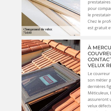
prestataires
pour compare
le prestatai
Chez le prof
est gratuit 
À MERCU
COUVREU
CONTAC
VELUX R
Le couvreur 
son métier p
dernières fi
Méticuleux, 
assureront u
velux défect