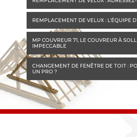
REMPLACEMENT DE VELUX : ADRESSEZ-
REMPLACEMENT DE VELUX : L’ÉQUIPE 
MP COUVREUR 71, LE COUVREUR À SOL
IMPECCABLE
CHANGEMENT DE FENÊTRE DE TOIT : PO
UN PRO ?