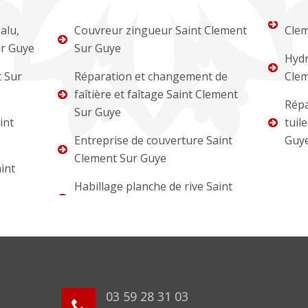
alu,
Couvreur zingueur Saint Clement
Clem
ur Guye
Sur Guye
Hydr
t Sur
Réparation et changement de
Clem
faîtière et faîtage Saint Clement
Répa
Sur Guye
int
tuil
Entreprise de couverture Saint
Guy
Clement Sur Guye
int
Habillage planche de rive Saint
03 59 28 31 03