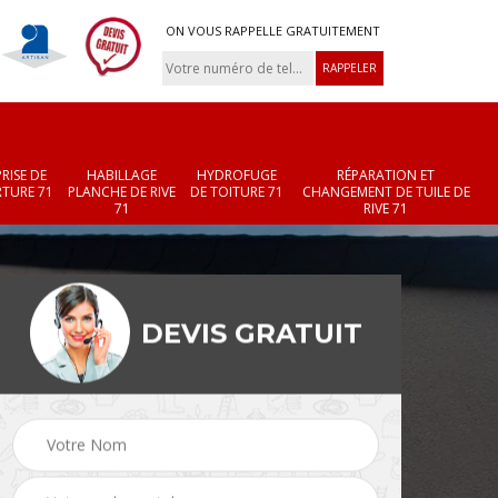
ON VOUS RAPPELLE GRATUITEMENT
RISE DE
HABILLAGE
HYDROFUGE
RÉPARATION ET
TURE 71
PLANCHE DE RIVE
DE TOITURE 71
CHANGEMENT DE TUILE DE
71
RIVE 71
DEVIS GRATUIT
Réparation et
Changement de velux
r 71
changement de faîtièr
71
et faîtage 71