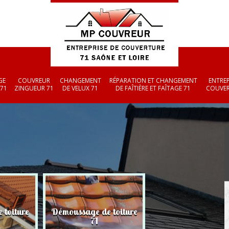
GE
COUVREUR
CHANGEMENT
RÉPARATION ET CHANGEMENT
ENTREP
 71
ZINGUEUR 71
DE VELUX 71
DE FAÎTIÈRE ET FAÎTAGE 71
COUVER
 toiture
Démoussage de toiture
Couvreur zingueu
71