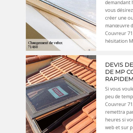
demandant l’
vous désirez
créer une ou
manœuvre doi
Couvreur 71 
hésitation M
DEVIS D
DE MP C
RAPIDE
Si vous voul
peu de temps
Couvreur 71.
remettra par
heures si vo
web et sur p