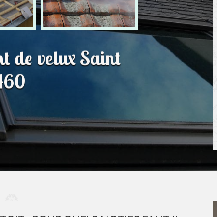
t de velux Saint
460