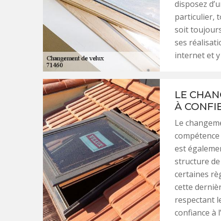
disposez d’un
particulier, 
soit toujour
ses réalisati
internet et 
LE CHAN
À CONFI
Le changemen
compétence 
est égalemen
structure de
certaines rè
cette derniè
respectant le
confiance à 