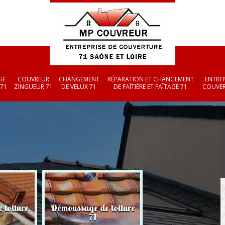
GE
COUVREUR
CHANGEMENT
RÉPARATION ET CHANGEMENT
ENTREP
 71
ZINGUEUR 71
DE VELUX 71
DE FAÎTIÈRE ET FAÎTAGE 71
COUVER
 toiture
Démoussage de toiture
Couvreur zingueu
71