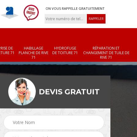
ON VOUS RAPPELLE GRATUITEMENT
RISE DE
HABILLAGE
HYDROFUGE
RÉPARATION ET
TURE 71
PLANCHE DE RIVE
DE TOITURE 71
CHANGEMENT DE TUILE DE
71
RIVE 71
DEVIS GRATUIT
Réparation et
Changement de velux
r 71
changement de faîtièr
71
et faîtage 71